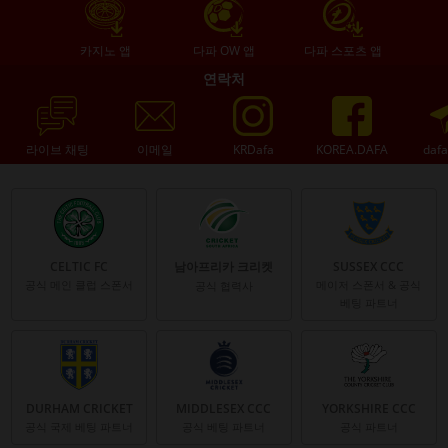
카지노 앱
다파 OW 앱
다파 스포츠 앱
연락처
라이브 채팅
이메일
KRDafa
KOREA.DAFA
dafa
CELTIC FC
남아프리카 크리켓
SUSSEX CCC
공식 메인 클럽 스폰서
메이저 스폰서 & 공식
공식 협력사
베팅 파트너
DURHAM CRICKET
MIDDLESEX CCC
YORKSHIRE CCC
공식 국제 베팅 파트너
공식 베팅 파트너
공식 파트너